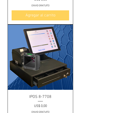
ENVIO GRATUITO
Agregar al carrito
IPOS 8-7708
Precio
US$ 0,00
ENVIO GRATUITO