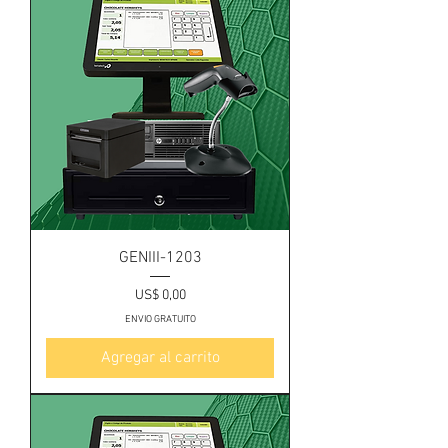
GENIII-1203
Precio
US$ 0,00
ENVIO GRATUITO
Agregar al carrito