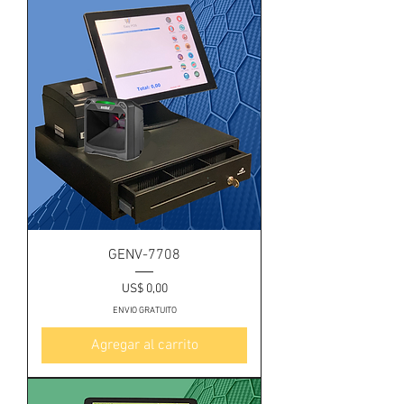
GENV-7708
Precio
US$ 0,00
ENVIO GRATUITO
Agregar al carrito