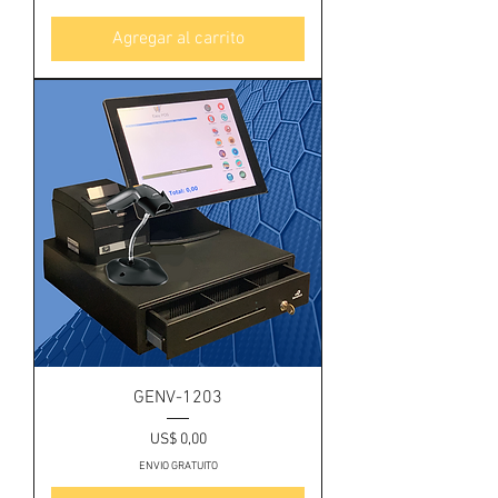
Agregar al carrito
GENV-1203
Precio
US$ 0,00
ENVIO GRATUITO