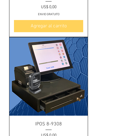
Precio
US$ 0,00
ENVIO GRATUITO
Agregar al carrito
IPOS 8-9308
Precio
US$ 0,00