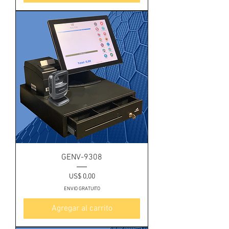
GENV-9308
Precio
US$ 0,00
ENVIO GRATUITO
Agregar al carrito