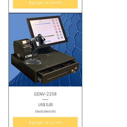
Agregar al carrito
GENV-2208
Precio
US$ 0,00
ENVIO GRATUITO
Agregar al carrito