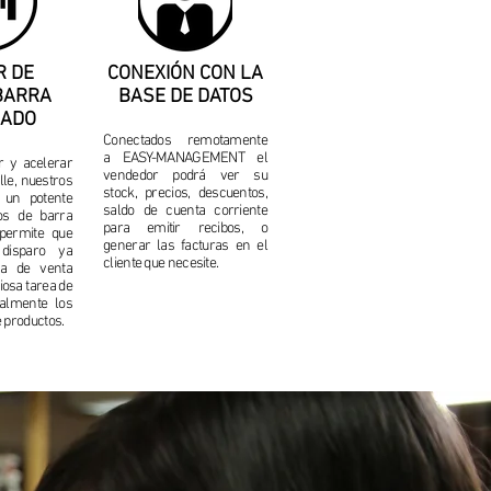
R DE
CONEXIÓN CON LA
BARRA
BASE DE DATOS
RADO
Conectados remotamente
a EASY-MANAGEMENT el
r y acelerar
vendedor podrá ver su
lle, nuestros
stock, precios, descuentos,
 un potente
saldo de cuenta corriente
gos de barra
para emitir recibos, o
 permite que
generar las facturas en el
disparo ya
cliente que necesite.
ea de venta
iosa tarea de
ualmente los
e productos.