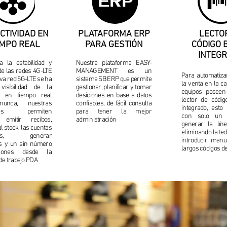
CTIVIDAD EN
PLATAFORMA ERP
LECTO
EMPO REAL
PARA GESTIÓN
CÓDIGO 
INTEG
a la estabilidad y
Nuestra plataforma EASY-
de las redes 4G-LTE
MANAGEMENT es un
Para automatiza
eva red 5G-LTE se ha
sistema SB ERP que permite
la venta en la ca
visibilidad de la
gestionar, planificar y tomar
equipos poseen
va en tiempo real
desiciones en base a datos
lector de códi
unca, nuestras
confiables, de fácil consulta
integrado, esto
ones permiten
para tener la mejor
con solo un 
, emitir recibos,
administración
generar la lín
l stock, las cuentas
eliminando la ted
ntes, generar
introducir man
s y un sin número
largos códigos d
iones desde la
de trabajo PDA