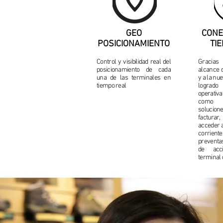
GEO
CONE
POSICIONAMIENTO
TI
Control y visibilidad real del
Gracias 
posicionamiento de cada
alcance 
una de las terminales en
y a la nu
tiempo real
logrado 
operati
como n
soluci
facturar
acceder a
corrie
preventa
de acc
terminal 