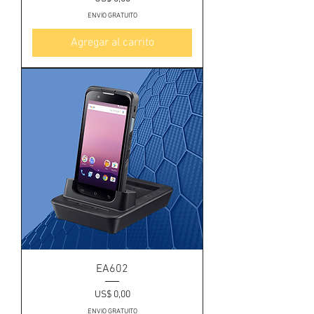
ENVIO GRATUITO
Agregar al carrito
EA602
Precio
US$ 0,00
ENVIO GRATUITO