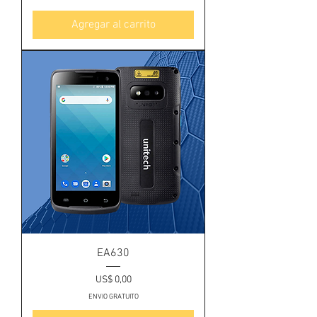
Agregar al carrito
EA630
Precio
US$ 0,00
ENVIO GRATUITO