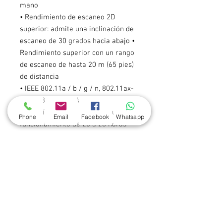
mano
• Rendimiento de escaneo 2D
superior: admite una inclinación de
escaneo de 30 grados hacia abajo •
Rendimiento superior con un rango
de escaneo de hasta 20 m (65 pies)
de distancia
• IEEE 802.11a / b / g / n, 802.11ax-
ready, 802.11ac Wave 2, LTE
• Batería de 6700 mAh para un
Phone
Email
Facebook
Whatsapp
funcionamiento de 20 a 26 horas
• Verdadero diseño de batería de
intercambio en caliente sin tiempo
de inactividad
• Carcasa resistente a caídas de 6
pies (1,8 m) (7,8 pies con
parachoques)
• Protección IP65 / IP67 contra agua
y polvo