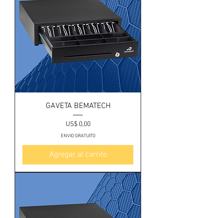
GAVETA BEMATECH
Precio
US$ 0,00
ENVIO GRATUITO
Agregar al carrito