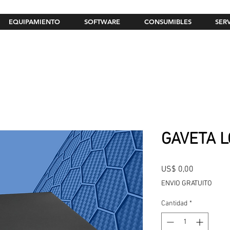
EQUIPAMIENTO
SOFTWARE
CONSUMIBLES
SER
GAVETA L
Precio
US$ 0,00
ENVIO GRATUITO
Cantidad
*