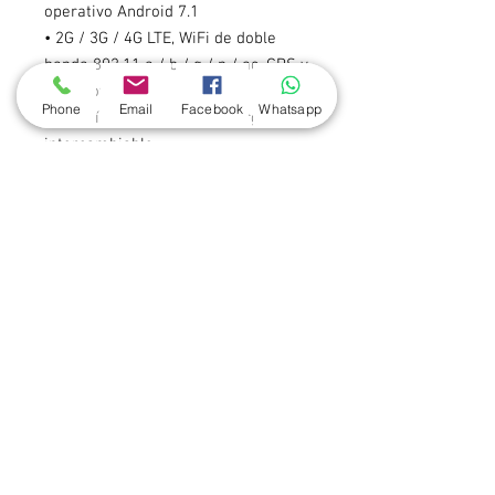
operativo Android 7.1
• 2G / 3G / 4G LTE, WiFi de doble
banda 802.11 a / b / g / n / ac, GPS y
Bluetooth® 4.2
Phone
Email
Facebook
Whatsapp
• Batería de 4000 mAh recargable e
intercambiable
• Pantalla HD de 5 ”. Pantalla táctil
capacitiva ultrasensible
• Resistente: Corning® Gorilla Glass®
3, clasificación IP65 y especificación
de caída de 5 pies
• Botones de escaneo dual (lado
izquierdo y derecho) y tecla
programable
• Soluciones de software MDM
compatibles: SOTI, Airwatch,
42Gears, 12Manage y MoboLink