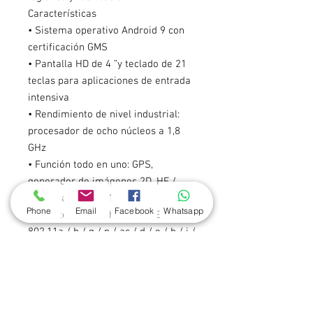
Características
• Sistema operativo Android 9 con
certificación GMS
• Pantalla HD de 4 ”y teclado de 21
teclas para aplicaciones de entrada
intensiva
• Rendimiento de nivel industrial:
procesador de ocho núcleos a 1,8
GHz
• Función todo en uno: GPS,
generador de imágenes 2D, HF /
NFC y cámara de 13MP.
Phone
Email
Facebook
Whatsapp
• Admite Bluetooth® 4.2 y IEEE
802.11a / b / g / n / ac / d / e / h / i /
k / r / v, itinerancia rápida
• Clasificación IP65 y especificación
de caída de 5 pies (1,5 m).
• Batería de 4500 mAh