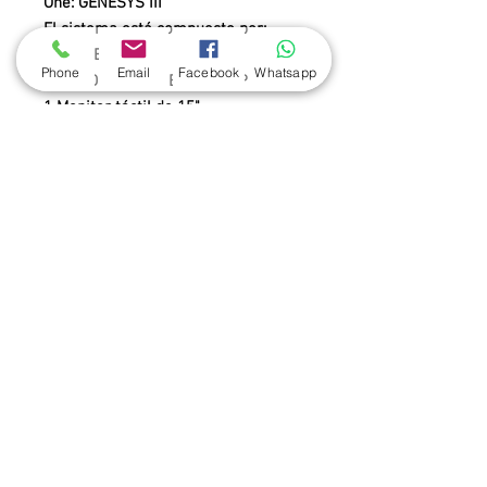
One: GENESYS III
El sistema está compuesto por:
1 PC (REF)
Phone
Email
Facebook
Whatsapp
I3/HDD320GB/4GBRAM/W7PRO
1 Monitor táctil de 15"
1 Gabeta de dinero
1 Lector de códigos de barra
1 impresora térmica
Contáctenos
Nicaragua 2260 esq. Juan Paullier
Montevideo, CP 11100, Uruguay
Tel: (+598)
2408-2026
ventas@hyc.com.uy
RFID:
(+598) 94451331
www.rfid-hyc.com