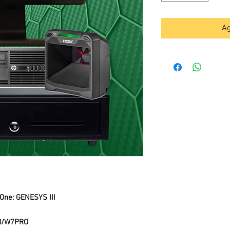
Ag
 One: GENESYS III
M/W7PRO