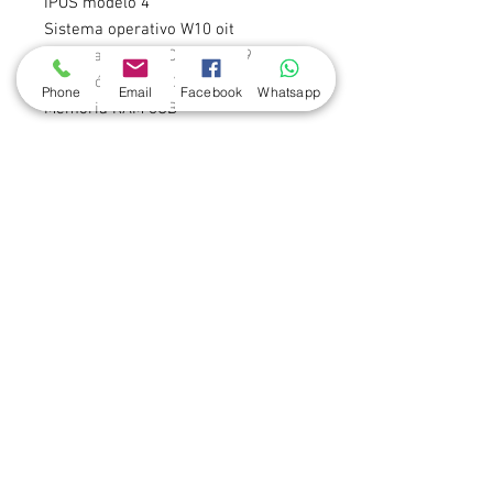
IPOS modelo 4
Sistema operativo W10 oit
Procesador Intel Celeron J1900
Disco sólido SSD128GB
Phone
Email
Facebook
Whatsapp
Memoria RAM 6GB
Display capasitivo, anti vandálico de
15"
Múltiples puertos USB, RS232,
RJ45,RJ11, VGA aux
Contáctenos
Nicaragua 2260 esq. Juan Paullier
Montevideo, CP 11100, Uruguay
Tel: (+598)
2408-2026
ventas@hyc.com.uy
RFID:
(+598) 94451331
www.rfid-hyc.com