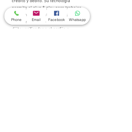
crédito y débito. Su tecnología
permite el plug & play para trabajar
de forma inmediata... a la vez que su
Phone
Email
Facebook
Whatsapp
firmware permite la edición del
dijito verificador o el prefijo o
subfijo de las tarjetas de crédito.
Incluye lector de chip con tecnología
EMV y grabador
Contáctenos
Nicaragua 2260 esq. Juan Paullier
Montevideo, CP 11100, Uruguay
Tel: (+598)
2408-2026
ventas@hyc.com.uy
RFID:
(+598) 94451331
www.rfid-hyc.com