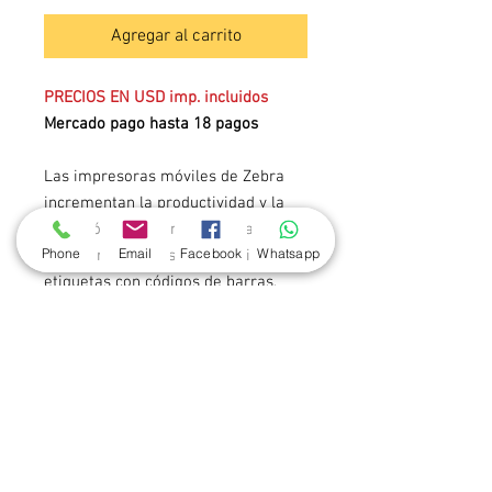
Agregar al carrito
PRECIOS EN USD imp. incluidos
Mercado pago hasta 18 pagos
Las impresoras móviles de Zebra
incrementan la productividad y la
precisión de los empleados al
Phone
Email
Facebook
Whatsapp
permitir la impresión portátil de
etiquetas con códigos de barras,
recibos y etiquetas RFID en el punto
de aplicación. Ofrecemos una
impresora móvil de mano en cada
nivel de precios para todas las
industrias, y accesorios para brindar
una solución portátil completa.