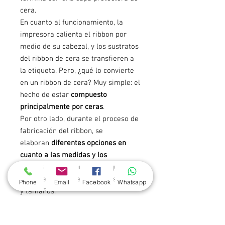
cera.
En cuanto al funcionamiento, la
impresora calienta el ribbon por
medio de su cabezal, y los sustratos
del ribbon de cera se transfieren a
la etiqueta. Pero, ¿qué lo convierte
en un ribbon de cera? Muy simple: el
hecho de estar
compuesto
principalmente por ceras
.
Por otro lado, durante el proceso de
fabricación del ribbon, se
elaboran
diferentes opciones en
cuanto a las medidas y los
colores
del pigmento, para que
pueda elegir entre diferentes estilos
Phone
Email
Facebook
Whatsapp
y tamaños.
Para etiquetas de uso común y